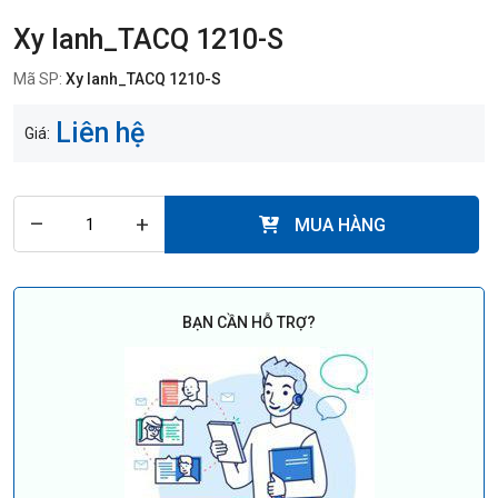
Xy lanh_TACQ 1210-S
Mã SP:
Xy lanh_TACQ 1210-S
Liên hệ
Giá:
–
+
MUA HÀNG
BẠN CẦN HỖ TRỢ?