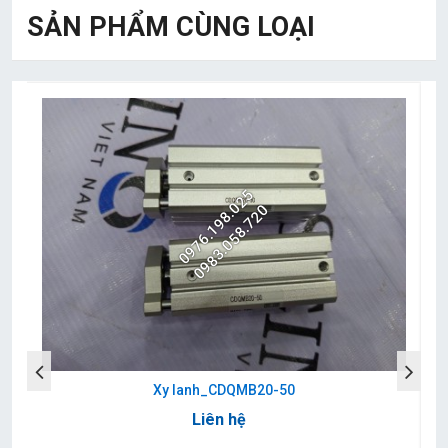
SẢN PHẨM CÙNG LOẠI
0976.198.025
0983.058.720