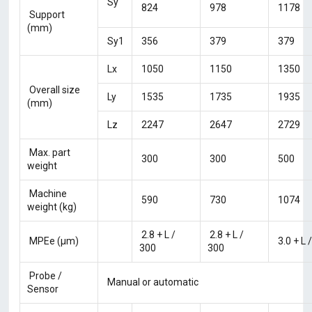
Sy
824
978
1178
Support
(mm)
Sy1
356
379
379
Lx
1050
1150
1350
Overall size
Ly
1535
1735
1935
(mm)
Lz
2247
2647
2729
Max. part
300
300
500
weight
Machine
590
730
1074
weight (kg)
2.8 + L /
2.8 + L /
MPEe (μm)
3.0 + L 
300
300
Probe /
Manual or automatic
Sensor