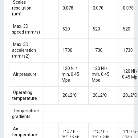
Scales
resolution
0.078
0.078
0.078
(μm)
Max. 3D
520
520
520
speed (mm/s)
Max. 3D
acceleration
1730
1730
1730
(mm/s2)
120 Nl /
120 Nl /
120 Nl /
Air pressure
min, 0.45
min, 0.45
0.45 Mp
Mpa
Mpa
Operating
20±2°C
20±2°C
20±2°C
temperature
Temperature
gradients:
Air
1°C / h -
1°C / h -
1°C / h 
temperature
2°C / 24h
2°C / 24h
/ 24h