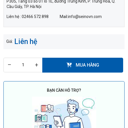
P305, Tầng 03 số 01 lô 1E, đường Trung Kính, P. Trung Hòa, Q.
Cầu Giấy, TP. Hà Nội
Liên hệ : 02466 572 898 Mail:info@seinovn.com
Liên hệ
Giá:
–
+
MUA HÀNG
BẠN CẦN HỖ TRỢ?