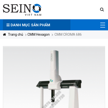
DANH MỤC
SẢN PHẨM
Trang chủ
CMM Hexagon
CMM CROMA 686
0976.198.025
0983.058.720