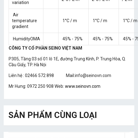
variation
Air
temperature
1°C / m
1°C / m
1°C / m
gradient
HumidityOMA
45% - 75%
45% - 75%
45% - 
CÔNG TY CỔ PHẦN SEINO VIỆT NAM
P305, Tầng 03 số 01 lô 1E, đường Trung Kính, P. Trung Hòa, Q.
Cầu Giấy, TP. Hà Nội
Liên hệ : 02466 572 898 Mail:info@seinovn.com
Mr Hưng: 0972 250 908 Web:
www.seinovn.com
SẢN PHẨM CÙNG LOẠI