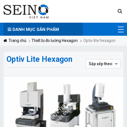
DANH MỤC
SẢN PHẨM
Trang chủ
Thiết bị đo lường Hexagon
Optiv lite hexagon
Optiv Lite Hexagon
Sắp xếp theo:
0976.198.025
0983.058.720