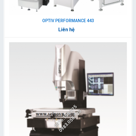
OPTIV PERFORMANCE 443
Liên hệ
0976.198.025
0983.058.720